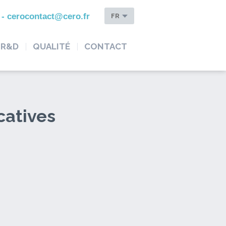
0 - cerocontact@cero.fr
FR
R&D
QUALITÉ
CONTACT
catives